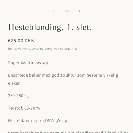
mediet
1
af
1
/
3
i
i
modus
Hesteblanding, 1. slet.
Normalpris
625,00 DKK
Inklusive moms.
Levering
beregnes ved betaling.
Super kvalitetswrap
Ensartede baller med god struktur som hestene virkelig
elsker
250-280 kg
Tørstof: 65-70 %
Hesteblanding fra DSV: (Wrap)
Vores hesteblanding er en alsidig blanding med 7 forskellige