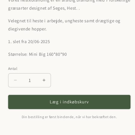
græsarter designet af Seges, Hest. .
Velegnet til heste i arbejde, ungheste samt drægtige og
diegivende hopper.
1. slet fra 20/06-2025
Størrelse:
Mini Big 160*80*90
Antal
Reducer
Øg
antallet
antallet
for
for
Hesteblanding,
Hesteblanding,
Læg i indkøbskurv
1.
1.
slet.
slet.
Din bestilling er først bindende, når vi har bekræftet den.